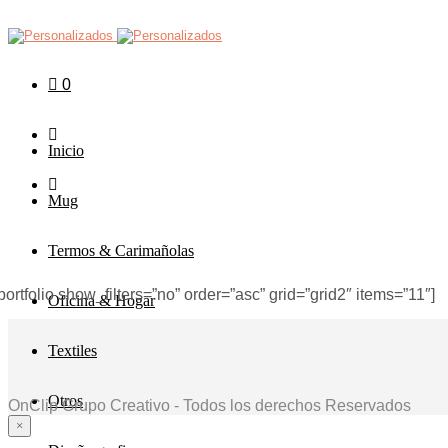
0
Inicio
Mug
Termos & Carimañolas
portfolio show_filters=”no” order=”asc” grid=”grid2″ items=”11″]
Oficina & Hogar
Textiles
Otros
OnClip Grupo Creativo - Todos los derechos Reservados
×