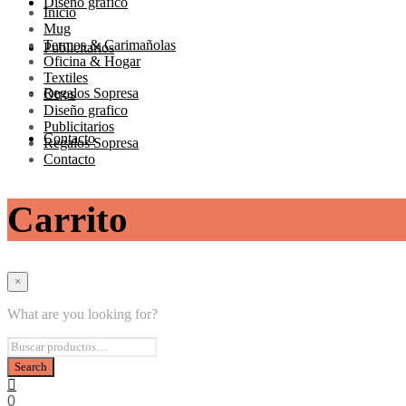
Diseño grafico
Inicio
Mug
Termos & Carimañolas
Publicitarios
Oficina & Hogar
Textiles
Regalos Sopresa
Otros
Diseño grafico
Publicitarios
Contacto
Regalos Sopresa
Contacto
Carrito
×
What are you looking for?
0