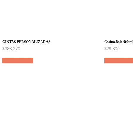
CINTAS PERSONALIZADAS
Carimañola 600 ml
$
386,270
$
29,800
Añadir al carrito
Añadir al carri