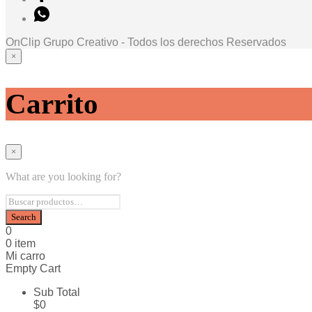
OnClip Grupo Creativo - Todos los derechos Reservados
×
Inicio
Mug
Carrito
Termos & Carimañolas
Oficina & Hogar
Textiles
Otros
×
Diseño grafico
Publicitarios
What are you looking for?
Regalos Sopresa
Contacto
0
0 item
Mi carro
Empty Cart
Sub Total
$
0