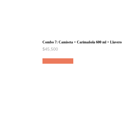
Combo 7: Camiseta + Carimañola 600 ml + Llavero
$
45,500
Añadir al carrito