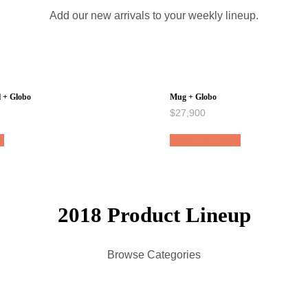
Add our new arrivals to your weekly lineup.
 + Globo
Mug + Globo
$
27,900
to
Añadir al carrito
2018 Product Lineup
Browse Categories