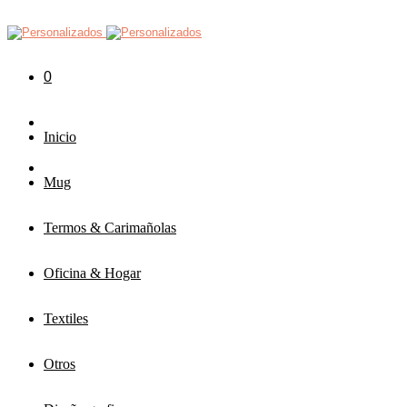
0
Inicio
Mug
Termos & Carimañolas
Oficina & Hogar
Textiles
Otros