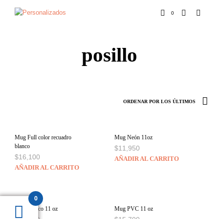
0
posillo
Mug Full color recuadro
Mug Neón 11oz
blanco
$
11,950
$
16,100
AÑADIR AL CARRITO
AÑADIR AL CARRITO
0
Mug Blanco 11 oz
Mug PVC 11 oz