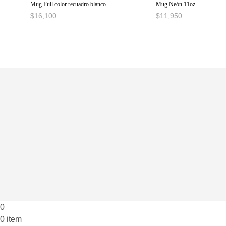
Mug Full color recuadro blanco
Mug Neón 11oz
$
16,100
$
11,950
AÑADIR AL CARRITO
AÑADIR AL CARRITO
0
0 item