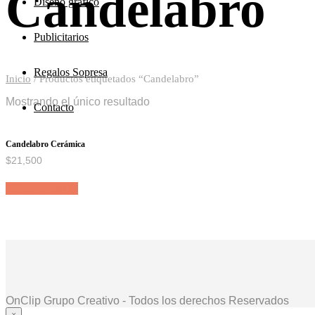
Candelabro
Diseño grafico
Publicitarios
Regalos Sopresa
Inicio
/
Productos etiquetados “Candelabro”
Mostrando el único resultado
Contacto
Candelabro Cerámica
$
21,500
Añadir al carrito
OnClip Grupo Creativo - Todos los derechos Reservados
×