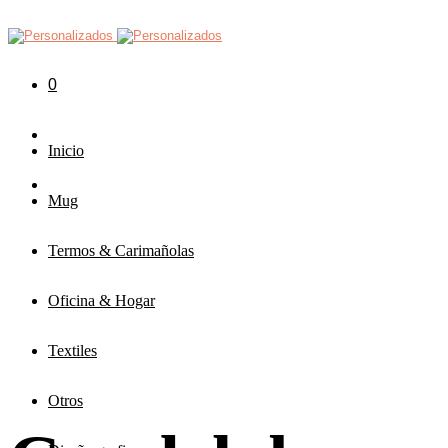
0
Inicio
Mug
Termos & Carimañolas
Oficina & Hogar
Textiles
Otros