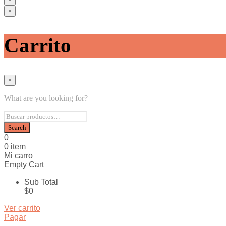
×
Inicio
Mug
Carrito
Termos & Carimañolas
Oficina & Hogar
Textiles
Otros
×
Diseño grafico
Publicitarios
What are you looking for?
Regalos Sopresa
Contacto
0
0 item
Mi carro
Empty Cart
Sub Total
$
0
Ver carrito
Pagar