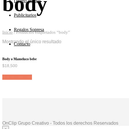
body
Diseño grafico
Publicitarios
Regalos Sopresa
Inicio
/
Productos etiquetados “body”
Mostrando el único resultado
Contacto
Body o Mameluco bebe
$
18,500
Añadir al carrito
OnClip Grupo Creativo - Todos los derechos Reservados
×