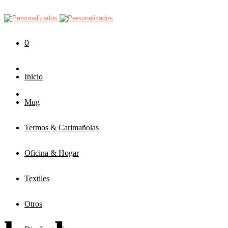
0
Inicio
Mug
Termos & Carimañolas
Oficina & Hogar
Textiles
Otros