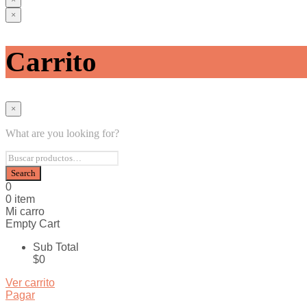
×
Inicio
Mug
Carrito
Termos & Carimañolas
Oficina & Hogar
Textiles
Otros
×
Diseño grafico
Publicitarios
What are you looking for?
Regalos Sopresa
Contacto
0
0 item
Mi carro
Empty Cart
Sub Total
$
0
Ver carrito
Pagar