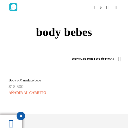
0
body bebes
Body o Mameluco bebe
$
18,500
AÑADIR AL CARRITO
0