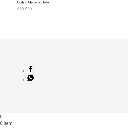
Body o Mameluco bebe
$
18,500
AÑADIR AL CARRITO
0
0 item