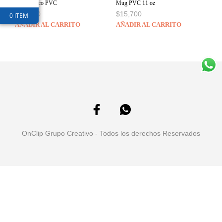
Vaso cónico PVC
Mug PVC 11 oz
$
31,900
$
15,700
0 ITEM
AÑADIR AL CARRITO
AÑADIR AL CARRITO
OnClip Grupo Creativo - Todos los derechos Reservados